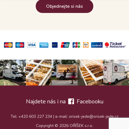
Objednejte si nás
Najdete nás i na
Facebooku
Tel: +420 603 227 234 | e-mail: orisek-jede@orisek-jede.cz
Copyright © 2026 OŘÍŠEK s.r.o.